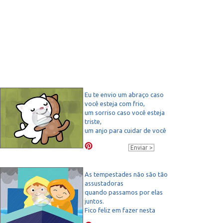
Eu te envio um abraço caso
você esteja com frio,
um sorriso caso você esteja
triste,
um anjo para cuidar de você
e este cartão para não me
Enviar
esquecer.
As tempestades não são tão
assustadoras
quando passamos por elas
juntos.
Fico feliz em fazer nesta
viagem com você.