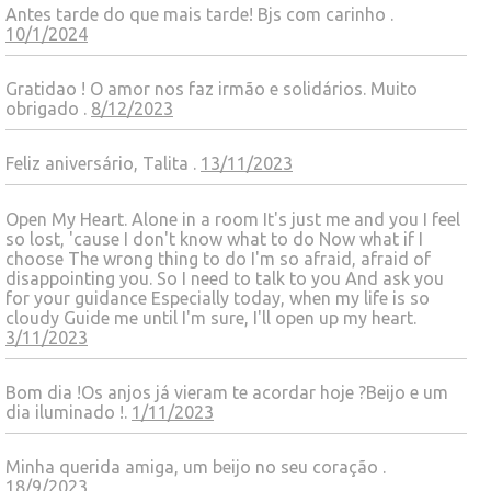
Antes tarde do que mais tarde! Bjs com carinho .
10/1/2024
Gratidao ! O amor nos faz irmão e solidários. Muito
obrigado .
8/12/2023
Feliz aniversário, Talita .
13/11/2023
Open My Heart. Alone in a room It's just me and you I feel
so lost, 'cause I don't know what to do Now what if I
choose The wrong thing to do I'm so afraid, afraid of
disappointing you. So I need to talk to you And ask you
for your guidance Especially today, when my life is so
cloudy Guide me until I'm sure, I'll open up my heart.
3/11/2023
Bom dia !Os anjos já vieram te acordar hoje ?Beijo e um
dia iluminado !.
1/11/2023
Minha querida amiga, um beijo no seu coração .
18/9/2023