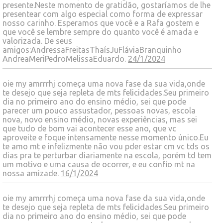
presente.Neste momento de gratidão, gostaríamos de lhe
presentear com algo especial como forma de expressar
nosso carinho. Esperamos que você e a Rafa gostem e
que você se lembre sempre do quanto você é amada e
valorizada. De seus
amigos:AndressaFreitasThaísJuFláviaBranquinho
AndreaMeriPedroMelissaEduardo.
24/1/2024
oie my amrrrhj começa uma nova fase da sua vida,onde
te desejo que seja repleta de mts felicidades.Seu primeiro
dia no primeiro ano do ensino médio, sei que pode
parecer um pouco assustador, pessoas novas, escola
nova, novo ensino médio, novas experiências, mas sei
que tudo de bom vai acontecer esse ano, que vc
aproveite e foque intensamente nesse momento único.Eu
te amo mt e infelizmente não vou pder estar cm vc tds os
dias pra te perturbar diariamente na escola, porém td tem
um motivo e uma causa de ocorrer, e eu confio mt na
nossa amizade.
16/1/2024
oie my amrrrhj começa uma nova fase da sua vida,onde
te desejo que seja repleta de mts felicidades.Seu primeiro
dia no primeiro ano do ensino médio, sei que pode